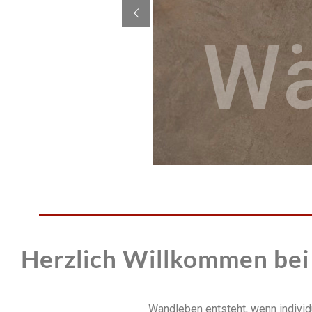
W
en
Herzlich Willkommen bei
Wandleben entsteht, wenn individu