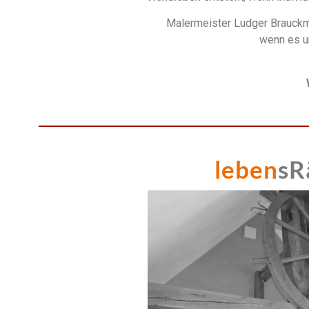
Malermeister Ludger Brauck
wenn
es 
leben
sR