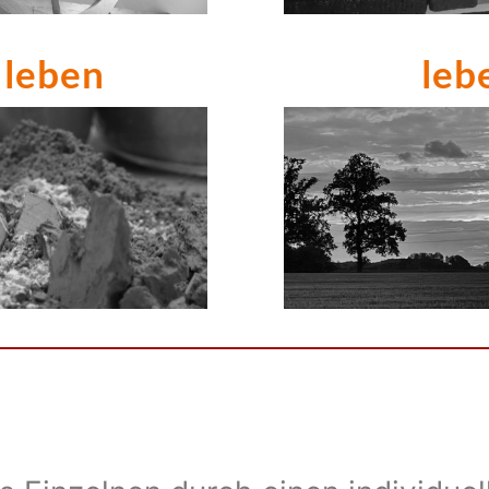
 
leben 
leb