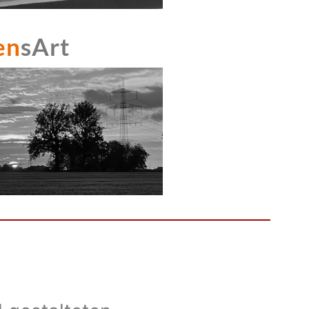
en
sArt 