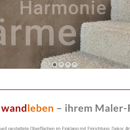
Harmonie
ärme
 
wand
leben 
– ihrem Maler-
ell gestaltete Oberflächen im Einklang mit Einrichtung, Dekor,