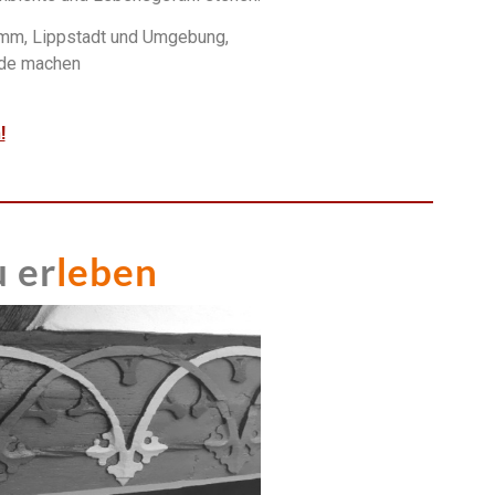
amm, Lippstadt und Umgebung,
ude machen
!
 er
leben 